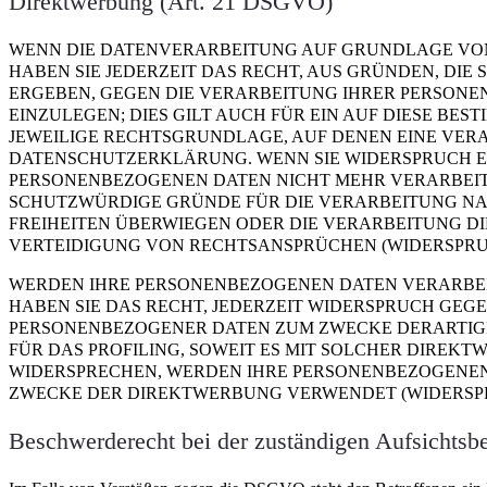
Direktwerbung (Art. 21 DSGVO)
WENN DIE DATENVERARBEITUNG AUF GRUNDLAGE VON AR
HABEN SIE JEDERZEIT DAS RECHT, AUS GRÜNDEN, DIE 
ERGEBEN, GEGEN DIE VERARBEITUNG IHRER PERSON
EINZULEGEN; DIES GILT AUCH FÜR EIN AUF DIESE BES
JEWEILIGE RECHTSGRUNDLAGE, AUF DENEN EINE VER
DATENSCHUTZERKLÄRUNG. WENN SIE WIDERSPRUCH E
PERSONENBEZOGENEN DATEN NICHT MEHR VERARBEITE
SCHUTZWÜRDIGE GRÜNDE FÜR DIE VERARBEITUNG NAC
FREIHEITEN ÜBERWIEGEN ODER DIE VERARBEITUNG 
VERTEIDIGUNG VON RECHTSANSPRÜCHEN (WIDERSPRUCH
WERDEN IHRE PERSONENBEZOGENEN DATEN VERARBEI
HABEN SIE DAS RECHT, JEDERZEIT WIDERSPRUCH GEG
PERSONENBEZOGENER DATEN ZUM ZWECKE DERARTIGE
FÜR DAS PROFILING, SOWEIT ES MIT SOLCHER DIREKT
WIDERSPRECHEN, WERDEN IHRE PERSONENBEZOGENEN
ZWECKE DER DIREKTWERBUNG VERWENDET (WIDERSPRUC
Beschwerde­recht bei der zuständigen Aufsichts­b